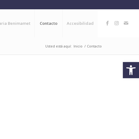
naria Benimamet
Contacto
Accesibilidad
Usted está aquí:
Inicio
/
Contacto
Abrir