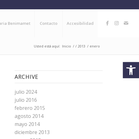
naria Benimamet
Contacto
Accesibilidad
Usted está aquí:
Inicio
/
/
2013
/
enero
Abrir
ARCHIVE
julio 2024
julio 2016
febrero 2015
agosto 2014
mayo 2014
diciembre 2013