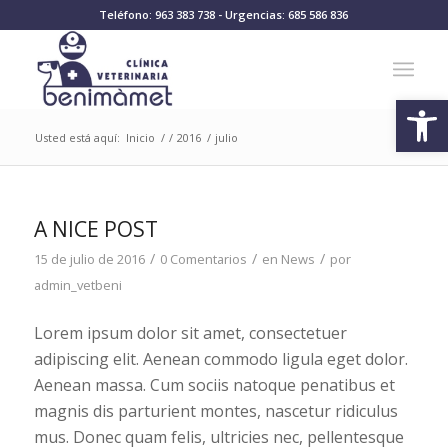
Teléfono: 963 383 738 - Urgencias: 685 586 836
Abrir
Usted está aquí:
Inicio
/
/
2016
/
julio
A NICE POST
/
/
/
15 de julio de 2016
0 Comentarios
en
News
por
admin_vetbeni
Lorem ipsum dolor sit amet, consectetuer
adipiscing elit. Aenean commodo ligula eget dolor.
Aenean massa. Cum sociis natoque penatibus et
magnis dis parturient montes, nascetur ridiculus
mus. Donec quam felis, ultricies nec, pellentesque