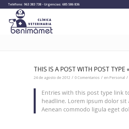
Teléfono: 963 383 738 - Urgencias: 685 586 836
THIS IS A POST WITH POST TYPE 
/
/
/
24 de agosto de 2012
0 Comentarios
en
Personal
Entries with this post type link t
headline. Lorem ipsum dolor sit 
Aenean commodo ligula eget dol