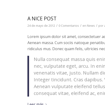
A NICE POST
/
/
/
24 de mayo de 2012
0 Comentarios
en
News
por
Lorem ipsum dolor sit amet, consectetuer ad
Aenean massa. Cum sociis natoque penatibu
ridiculus mus. Donec quam felis, ultricies ne
Nulla consequat massa quis enim.
nec, vulputate eget, arcu. In eni
venenatis vitae, justo. Nullam di
Integer tincidunt. Cras dapibus
Aenean vulputate eleifend tellus.
consequat vitae, eleifend ac, eni
Leer más