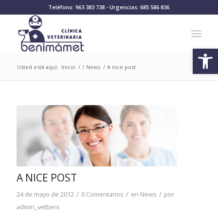
Teléfono: 963 383 738 - Urgencias: 685 586 836
Abrir
Usted está aquí:
Inicio
/
/
News
/
A nice post
A NICE POST
/
/
/
24 de mayo de 2012
0 Comentarios
en
News
por
admin_vetbeni